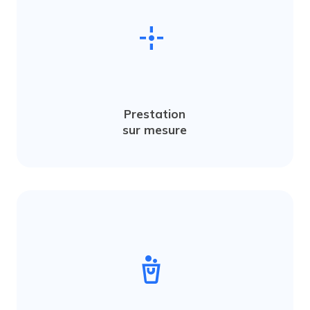
point_scan
Prestation
sur mesure
cleaning_bucket