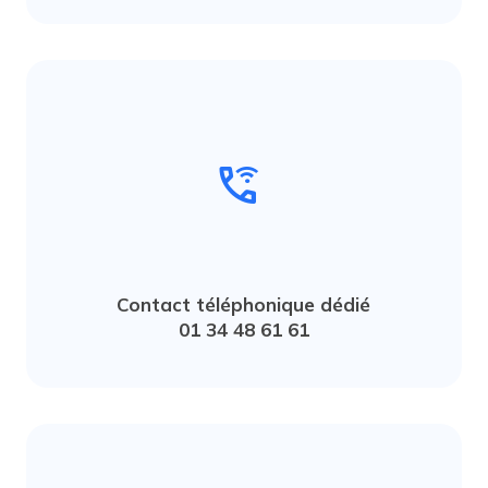
wifi_calling_1
Contact téléphonique dédié
01 34 48 61 61