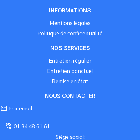
INFORMATIONS
Mentions légales
Politique de confidentialité
NOS SERVICES
Entretien régulier
Entretien ponctuel
Remise en état
NOUS CONTACTER
mail
Par email
phone_in_talk
01 34 48 61 61
Siège social: