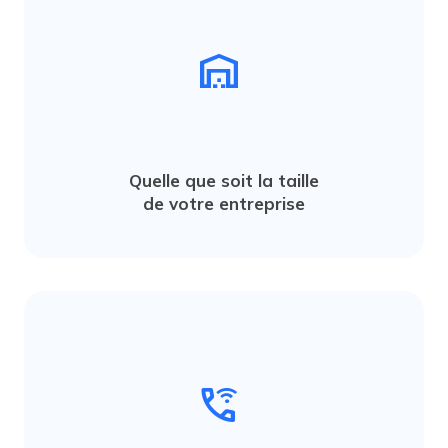
warehouse
Quelle que soit la taille
de votre entreprise
wifi_calling_1