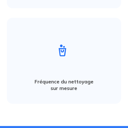
cleaning_bucket
Fréquence du nettoyage
sur mesure