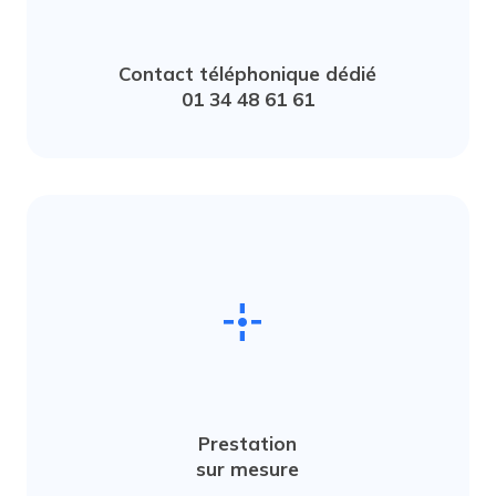
Contact téléphonique dédié
01 34 48 61 61
point_scan
Prestation
sur mesure